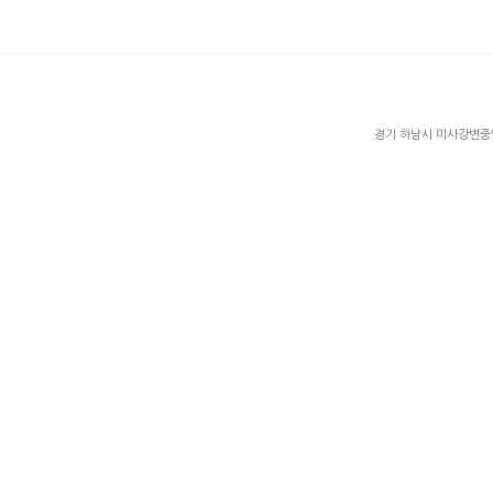
경기 하남시 미사강변중앙로 2