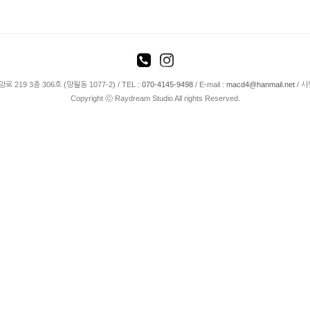
19 3층 306호 (망월동 1077-2) / TEL :
070-4145-9498
/ E-mail :
macd4@hanmail.net
/ 사
Copyright ⓒ Raydream Studio All rights Reserved.