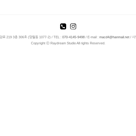
19 3층 306호 (망월동 1077-2) / TEL :
070-4145-9498
/ E-mail :
macd4@hanmail.net
/ 사
Copyright ⓒ Raydream Studio All rights Reserved.