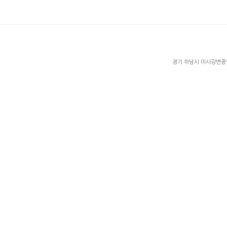
경기 하남시 미사강변중앙로 2