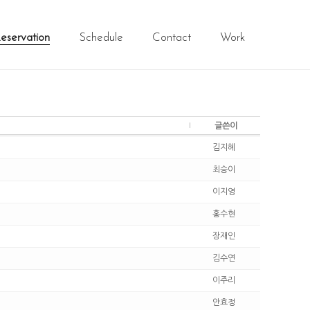
eservation
Schedule
Contact
Work
글쓴이
김지혜
최승이
이지영
홍수현
장재인
김수연
이주리
안효정