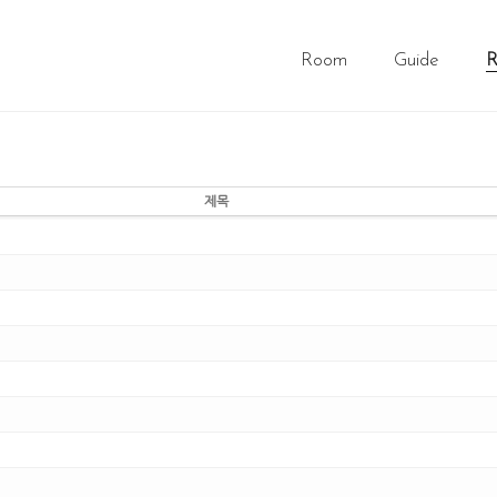
Room
Guide
R
제목