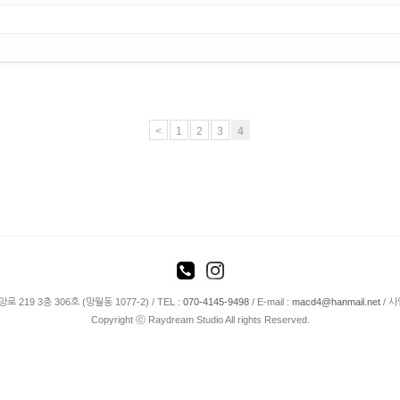
<
1
2
3
4
19 3층 306호 (망월동 1077-2) / TEL :
070-4145-9498
/ E-mail :
macd4@hanmail.net
/ 사
Copyright ⓒ Raydream Studio All rights Reserved.