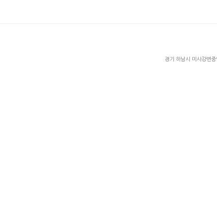
경기 하남시 미사강변중앙로 2