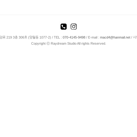
19 3층 306호 (망월동 1077-2) / TEL :
070-4145-9498
/ E-mail :
macd4@hanmail.net
/ 사
Copyright ⓒ Raydream Studio All rights Reserved.