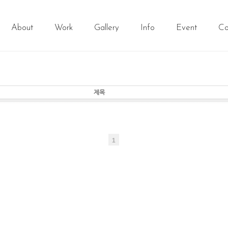
About
Work
Gallery
Info
Event
Co
제목
1